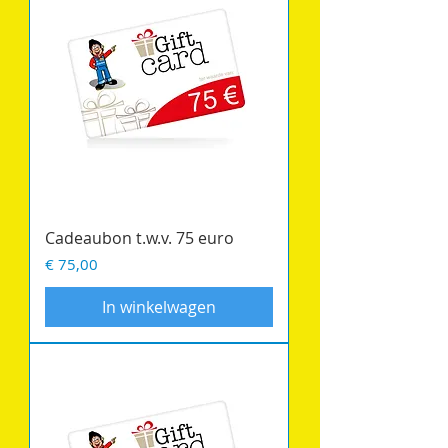
Cadeaubon t.w.v. 75 euro
Prijs
€ 75,00
In winkelwagen