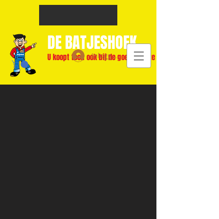
DE BATJESHOEK
Inloggen
U koopt toch ook bij de goedkoopste