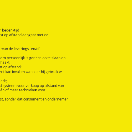
r bedenktijd
mst op afstand aangaat met de
rvan de leverings- en/of
 persoonlijk is gericht, op te slaan op
 maakt.
t op afstand;
t kan invullen wanneer hij gebruik wil
edt;
d systeem voor verkoop op afstand van
één of meer technieken voor
omst, zonder dat consument en ondernemer