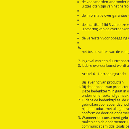
de voorwaarden waaronder en
uitgesloten zijn van het herr
de informatie over garanties
de in artikel 4 lid 3 van de
uitvoering van de overeenko
de vereisten voor opzegging 
het bezoekadres van de vest
In geval van een duurtransacti
Iedere overeenkomst wordt a
Artikel 6 - Herroepingsrecht
Bij levering van producten:
Bij de aankoop van producte
Deze bedenktermijn gaat in 
ondernemer bekend gemaakt
Tijdens de bedenktijd zal de 
gebruiken voor zover dat nodi
hij het product met alle gele
conform de door de ondernemer
Wanneer de consument gebruik
maken aan de ondernemer. He
communicatiemiddel zoals per