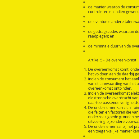
de manier waarop de consume
controleren en indien gewenst
de eventuele andere talen wa
de gedragscodes waaraan de 
raadplegen; en
de minimale duur van de over
Artikel 5 - De overeenkomst
De overeenkomst komt, onder
het voldoen aan de daarbij g
Indien de consument het aanb
van de aanvaarding van het 
overeenkomst ontbinden.
Indien de overeenkomst elekt
elektronische overdracht van
daartoe passende veiligheid
De ondernemer kan zich - binn
die feiten en factoren die v
onderzoek goede gronden heef
uitvoering bijzondere voorwa
De ondernemer zal bij het pr
een toegankelijke manier k