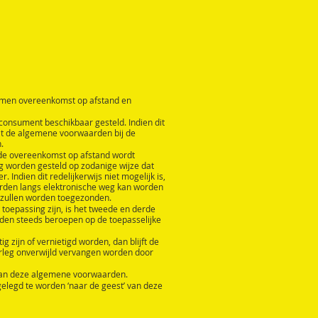
omen overeenkomst op afstand en
onsument beschikbaar gesteld. Indien dit
dat de algemene voorwaarden bij de
.
t de overeenkomst op afstand wordt
g worden gesteld op zodanige wijze dat
ien dit redelijkerwijs niet mogelijk is,
rden langs elektronische weg kan worden
 zullen worden toegezonden.
oepassing zijn, is het tweede en derde
den steeds beroepen op de toepasselijke
zijn of vernietigd worden, dan blijft de
erleg onverwijld vervangen worden door
’ van deze algemene voorwaarden.
elegd te worden ‘naar de geest’ van deze