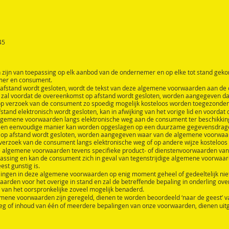
45
ijn van toepassing op elk aanbod van de ondernemer en op elke tot stand gek
mer en consument.
afstand wordt gesloten, wordt de tekst van deze algemene voorwaarden aan de c
 is, zal voordat de overeenkomst op afstand wordt gesloten, worden aangegeven 
 op verzoek van de consument zo spoedig mogelijk kosteloos worden toegezonden
tand elektronisch wordt gesloten, kan in afwijking van het vorige lid en voorda
algemene voorwaarden langs elektronische weg aan de consument ter beschikkin
n eenvoudige manier kan worden opgeslagen op een duurzame gegevensdrager. Ind
 op afstand wordt gesloten, worden aangegeven waar van de algemene voorwaa
verzoek van de consument langs elektronische weg of op andere wijze kosteloos
e algemene voorwaarden tevens specifieke product- of dienstenvoorwaarden van t
assing en kan de consument zich in geval van tegenstrijdige algemene voorwaar
st gunstig is.
ngen in deze algemene voorwaarden op enig moment geheel of gedeeltelijk nietig 
rden voor het overige in stand en zal de betreffende bepaling in onderling ov
 van het oorspronkelijke zoveel mogelijk benaderd.
lgemene voorwaarden zijn geregeld, dienen te worden beoordeeld ‘naar de geest
leg of inhoud van één of meerdere bepalingen van onze voorwaarden, dienen uitg