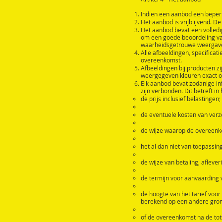
Indien een aanbod een beperk
Het aanbod is vrijblijvend. D
Het aanbod bevat een volledi
om een goede beoordeling va
waarheidsgetrouwe weergave v
Alle afbeeldingen, specificat
overeenkomst.
Afbeeldingen bij producten 
weergegeven kleuren exact 
Elk aanbod bevat zodanige inf
zijn verbonden. Dit betreft in 
de prijs inclusief belastingen;
de eventuele kosten van verz
de wijze waarop de overeenko
het al dan niet van toepassin
de wijze van betaling, afleve
de termijn voor aanvaarding 
de hoogte van het tarief voo
berekend op een andere grond
of de overeenkomst na de tot