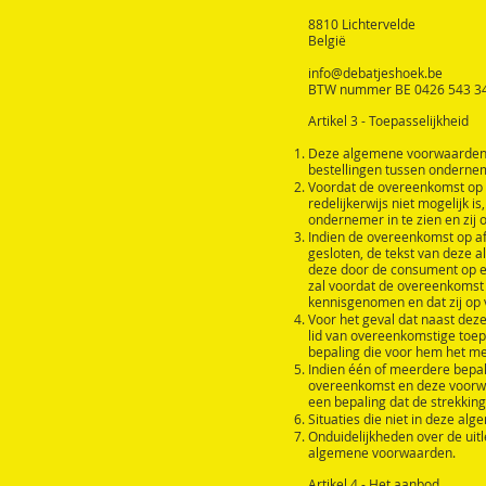
8810 Lichtervelde
België
info@debatjeshoek.be
BTW nummer BE 0426 543 3
Artikel 3 - Toepasselijkheid
Deze algemene voorwaarden z
bestellingen tussen onderne
Voordat de overeenkomst op 
redelijkerwijs niet mogelijk
ondernemer in te zien en zij
Indien de overeenkomst op afs
gesloten, de tekst van deze 
deze door de consument op ee
zal voordat de overeenkomst
kennisgenomen en dat zij op 
Voor het geval dat naast dez
lid van overeenkomstige toep
bepaling die voor hem het mee
Indien één of meerdere bepali
overeenkomst en deze voorwaa
een bepaling dat de strekking
Situaties die niet in deze a
Onduidelijkheden over de uit
algemene voorwaarden.
Artikel 4 - Het aanbod