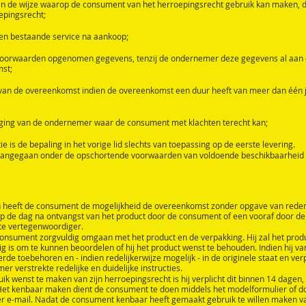
 de wijze waarop de consument van het herroepingsrecht gebruik kan maken, da
oepingsrecht;
 en bestaande service na aankoop;
ze voorwaarden opgenomen gegevens, tenzij de ondernemer deze gegevens al aan 
mst;
van de overeenkomst indien de overeenkomst een duur heeft van meer dan één j
iging van de ondernemer waar de consument met klachten terecht kan;
e is de bepaling in het vorige lid slechts van toepassing op de eerste levering.
angegaan onder de opschortende voorwaarden van voldoende beschikbaarheid v
n heeft de consument de mogelijkheid de overeenkomst zonder opgave van rede
op de dag na ontvangst van het product door de consument of een vooraf door 
e vertegenwoordiger.
consument zorgvuldig omgaan met het product en de verpakking. Hij zal het produ
g is om te kunnen beoordelen of hij het product wenst te behouden. Indien hij va
verde toebehoren en - indien redelijkerwijze mogelijk - in de originele staat en 
 verstrekte redelijke en duidelijke instructies.
 wenst te maken van zijn herroepingsrecht is hij verplicht dit binnen 14 dagen,
t kenbaar maken dient de consument te doen middels het modelformulier of d
 e-mail. Nadat de consument kenbaar heeft gemaakt gebruik te willen maken van