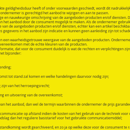
te geldigheidsduur heeft of onder voorwaarden geschiedt, wordt dit nadrukkelij
e ondernemer is gerechtigd het aanbod te wijzigen en aan te passen.
ge en nauwkeurige omschrijving van de aangeboden producten en/of diensten. De
n het aanbod door de consument mogelijk te maken. Als de ondernemer gebruik
an de aangeboden producten en/of diensten, echter kan een artikel beschikbaar 
ies gegevens in het aanbod zijn indicatie en kunnen geen aanleiding zijn tot scha
zijn een waarheidsgetrouwe weergave van de aangeboden producten. Ondernemer
overeenkomen met de echte kleuren van de producten.
ormatie, dat voor de consument duidelijk is wat de rechten en verplichtingen zi
het bijzonder:
ending;
mst tot stand zal komen en welke handelingen daarvoor nodig zijn;
g zijn van het herroepingsrecht;
ring en uitvoering van de overeenkomst;
van het aanbod, dan wel de termijn waarbinnen de ondernemer de prijs garandee
r communicatie op afstand indien de kosten van het gebruik van de techniek voo
slag dan het reguliere basistarief voor het gebruikte communicatiemiddel;
standkoming wordt gearchiveerd, en zo ja op welke deze voor de consument te r