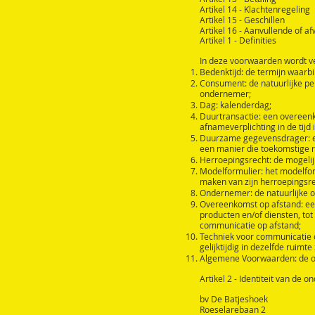
Artikel 14 - Klachtenregeling
Artikel 15 - Geschillen
Artikel 16 - Aanvullende of a
Artikel 1 - Definities
In deze voorwaarden wordt v
Bedenktijd: de termijn waarb
Consument: de natuurlijke pe
ondernemer;
Dag: kalenderdag;
Duurtransactie: een overeenk
afnameverplichting in de tijd 
Duurzame gegevensdrager: elk
een manier die toekomstige r
Herroepingsrecht: de mogelij
Modelformulier: het modelfor
maken van zijn herroepingsre
Ondernemer: de natuurlijke o
Overeenkomst op afstand: ee
producten en/of diensten, to
communicatie op afstand;
Techniek voor communicatie 
gelijktijdig in dezelfde ruim
Algemene Voorwaarden: de 
Artikel 2 - Identiteit van de 
bv De Batjeshoek
Roeselarebaan 2