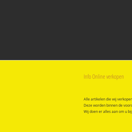
DE BATJ
Home
Openingsuren
Info Online verkopen
Alle artikelen die wij verkop
Deze worden binnen de vooro
Wij doen er alles aan om u bi