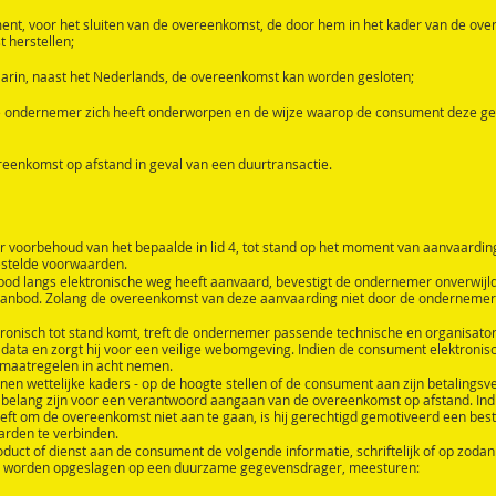
nt, voor het sluiten van de overeenkomst, de door hem in het kader van de ov
 herstellen;
arin, naast het Nederlands, de overeenkomst kan worden gesloten;
ondernemer zich heeft onderworpen en de wijze waarop de consument deze ge
eenkomst op afstand in geval van een duurtransactie.
 voorbehoud van het bepaalde in lid 4, tot stand op het moment van aanvaardi
estelde voorwaarden.
od langs elektronische weg heeft aanvaard, bevestigt de ondernemer onverwijld
aanbod. Zolang de overeenkomst van deze aanvaarding niet door de ondernemer 
ronisch tot stand komt, treft de ondernemer passende technische en organisator
 data en zorgt hij voor een veilige webomgeving. Indien de consument elektronis
smaatregelen in acht nemen.
en wettelijke kaders - op de hoogte stellen of de consument aan zijn betalingsve
an belang zijn voor een verantwoord aangaan van de overeenkomst op afstand. In
t om de overeenkomst niet aan te gaan, is hij gerechtigd gemotiveerd een beste
arden te verbinden.
oduct of dienst aan de consument de volgende informatie, schriftelijk of op zoda
an worden opgeslagen op een duurzame gegevensdrager, meesturen: