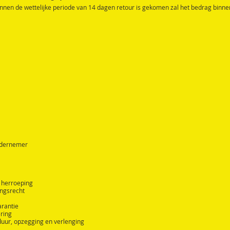
nnen de wettelijke periode van 14 dagen retour is gekomen zal het bedrag binn
ondernemer
n herroeping
pingsrecht
arantie
ering
 duur, opzegging en verlenging