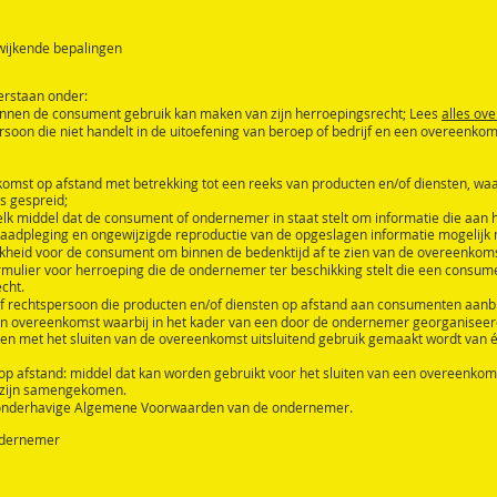
fwijkende bepalingen
erstaan onder:
innen de consument gebruik kan maken van zijn herroepingsrecht; Lees
alles ove
rsoon die niet handelt in de uitoefening van beroep of bedrijf en een overeenko
omst op afstand met betrekking tot een reeks van producten en/of diensten, waa
is gespreid;
 middel dat de consument of ondernemer in staat stelt om informatie die aan hem
aadpleging en ongewijzigde reproductie van de opgeslagen informatie mogelijk
kheid voor de consument om binnen de bedenktijd af te zien van de overeenkoms
mulier voor herroeping die de ondernemer ter beschikking stelt die een consumen
cht.
f rechtspersoon die producten en/of diensten op afstand aan consumenten aanbi
n overeenkomst waarbij in het kader van een door de ondernemer georganiseer
t en met het sluiten van de overeenkomst uitsluitend gebruik gemaakt wordt van 
op afstand: middel dat kan worden gebruikt voor het sluiten van een overeenk
te zijn samengekomen.
onderhavige Algemene Voorwaarden van de ondernemer.
ondernemer