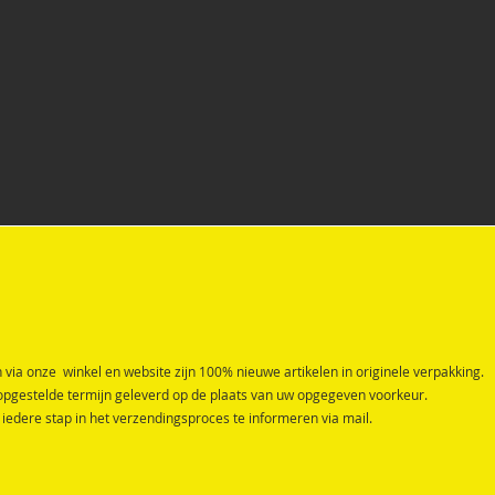
ESHOEK
U koopt toch ook 
Verhuur bingo
Contacteer ons
ventilator
Shop
en via onze winkel en website zijn 100% nieuwe artikelen in originele verpakking.
pgestelde termijn geleverd op de plaats van uw opgegeven voorkeur.
j iedere stap in het verzendingsproces te informeren via mail.