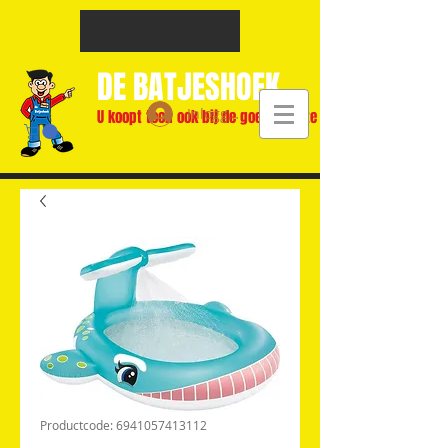
DE BATJESHOEK
Inloggen
U koopt toch ook bij de goedkoopste
Productcode: 6941057413112