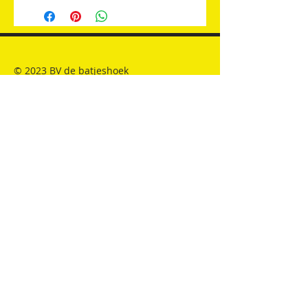
© 2023 BV de batjeshoek
Roeselarebaan 2
8810 Lichtervelde
Tel
051 724780
info@debatjeshoek.be
BE
0426 543 345
ING BE36
3630 7214 3081
Info online verkoop
Wettelijke garantie
Herroepingsrecht
Algemene voorwaarden
Retourneren
Privacy Policy
Privacy policy