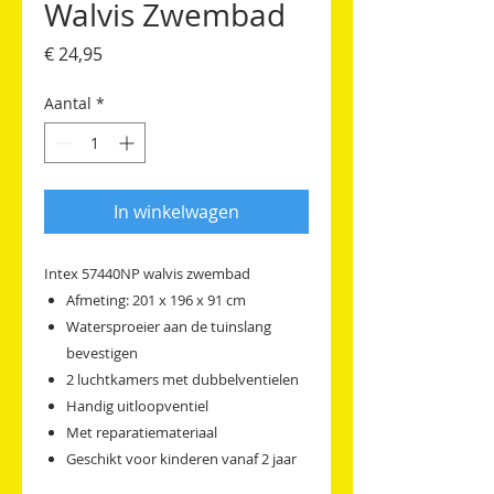
Walvis Zwembad
Prijs
€ 24,95
Aantal
*
In winkelwagen
Intex 57440NP walvis zwembad
Afmeting: 201 x 196 x 91 cm
Watersproeier aan de tuinslang
bevestigen
2 luchtkamers met dubbelventielen
Handig uitloopventiel
Met reparatiemateriaal
Geschikt voor kinderen vanaf 2 jaar