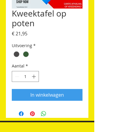
Kweektafel op
poten
Prijs
€ 21,95
Uitvoering
*
Aantal
*
In winkelwagen