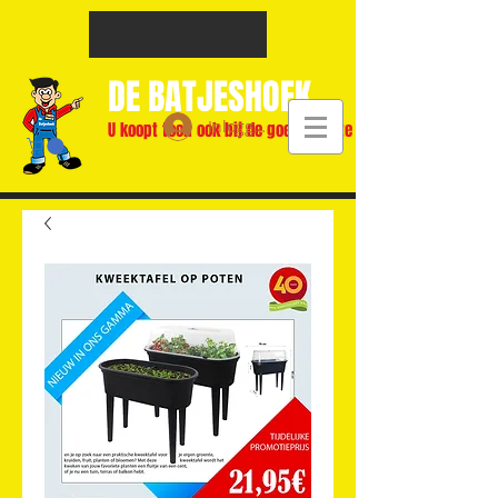
DE BATJESHOEK
Inloggen
U koopt toch ook bij de goedkoopste